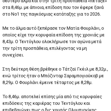
δεύτερο άλμα και στην τρίτη προσπάθεια «πέταξε»
στα 8,46μ. με άπνοια, επίδοση που τον έφερε ξανά
στο Νο1 της παγκόσμιας κατάταξης για το 2026.
Με το άλμα αυτό ξεπέρασε τον Ματία Φουρλάνι, ο
οποίος είχε την κορυφαία επίδοση της χρονιάς με
8,43μ. Ο Τεντόγλου ολοκλήρωσε τον αγώνα μετά
την τρίτη προσπάθεια, επιλέγοντας να μη
συνεχίσει.
Στη δεύτερη θέση βρέθηκε ο Τάτζαϊ Γκέιλ με 8,32μ.,
ενώ τρίτος ήταν ο Μπόζινταρ Σαραμπογιούκοβ με
8,29μ. Ο Φουρλάνι έμεινε τέταρτος με 8,28μ.
Το 8,46μ. αποτελεί επίσης μία από τις κορυφαίες
επιδόσεις της καριέρας του Τεντόγλου και
επιβεβαιώνει πως ο δις χρυσός Ολυμπιονίκης