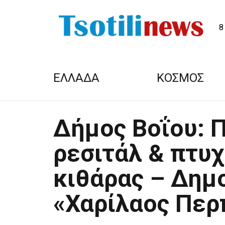
8
ΕΛΛΑΔΑ
ΚΟΣΜΟΣ
Δήμος Βοΐου: 
ρεσιτάλ & πτυχ
κιθάρας – Δημ
«Χαρίλαος Περ