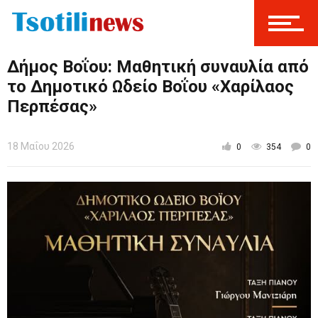
Δήμος Βοΐου: Μαθητική συναυλία από
το Δημοτικό Ωδείο Βοΐου «Χαρίλαος
Περπέσας»
18 Μαΐου 2026
0
354
0