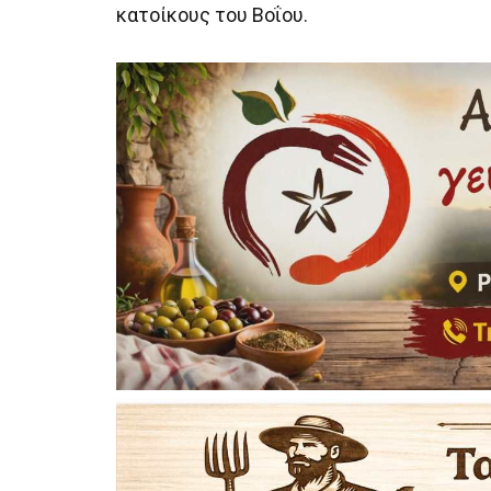
κατοίκους του Βοΐου.