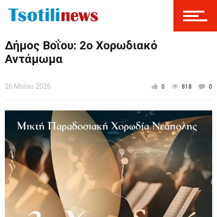
Δήμος Βοΐου: 2ο Χορωδιακό
Αντάμωμα
26 Μαΐου 2026
0
818
0