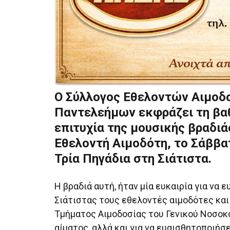
Ο Σύλλογος Εθελοντών Αιμοδο
Παντελεήμων εκφράζει τη βαθ
επιτυχία της μουσικής βραδι
Εθελοντή Αιμοδότη, το Σάββατ
Τρία Πηγάδια στη Σιάτιστα.
H βραδιά αυτή, ήταν μία ευκαιρία για να
Σιάτιστας τους εθελοντές αιμοδότες και
Τμήματος Αιμοδοσίας του Γενικού Νοσοκ
αίματος, αλλά και για να ευαισθητοποιήσ