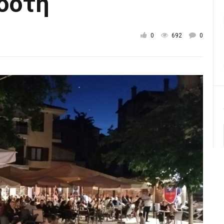
δότη
0
692
0