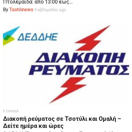
Πτολεμαΐδα: από 13:00 έως...
By
Tsotilinews
4 εβδομάδες ago
Β.ΕΛΛΑΔΑ
Διακοπή ρεύματος σε Τσοτύλι και Ομαλή –
Δείτε ημέρα και ώρες