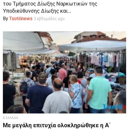
του Τμήματος Δίωξης Ναρκωτικών της
Υποδιεύθυνσης Δίωξης και...
By
Tsotilinews
3 εβδομάδες ago
Β.ΕΛΛΑΔΑ
Με μεγάλη επιτυχία ολοκληρώθηκε η Α΄