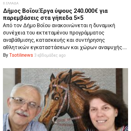
Β.ΕΛΛΑΔΑ
Δήμος Βοΐου:Έργα ύψους 240.000€ για
παρεμβάσεις στα γήπεδα 5×5
Από τον Δήμο Βοΐου ανακοινώνεται η δυναμική
συνέχεια του εκτεταμένου προγράμματος
αναβάθμισης, κατασκευής και συντήρησης
αθλητικών εγκαταστάσεων και χώρων αναψυχής....
By
Tsotilinews
3 εβδομάδες ago