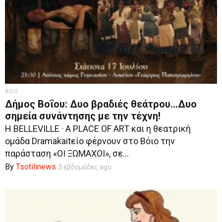
ΒΟΙΟ
Δήμος Βοΐου: Δυο βραδιές θεάτρου…Δυο
σημεία συνάντησης με την τέχνη!
Η BELLEVILLE · A PLACE OF ART και η θεατρική
ομάδα Dramakaitείο φέρνουν στο Βόιο την
παράσταση «ΟΙ ΞΩΜΑΧΟΙ», σε...
By
Tsotilinews
3 εβδομάδες ago